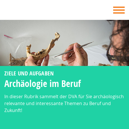
DVA - Deutscher Verband für Archäologie
ZIELE UND AUFGABEN
Archäologie im Beruf
In dieser Rubrik sammelt der DVA für Sie archäologisch
relevante und interessante Themen zu Beruf und
Zukunft!