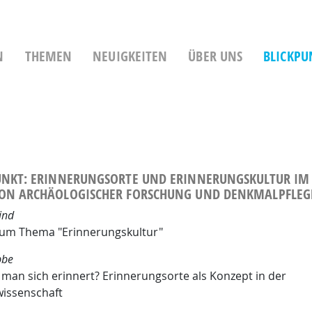
ie
N
THEMEN
NEUIGKEITEN
ÜBER UNS
BLICKPU
UNKT: ERINNERUNGSORTE UND ERINNERUNGSKULTUR IM
ON ARCHÄOLOGISCHER FORSCHUNG UND DENKMALPFLEG
ind
um Thema "Erinnerungskultur"
bbe
e man sich erinnert? Erinnerungsorte als Konzept in der
issenschaft