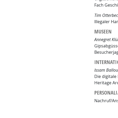
Fach Geschi
Tim Otterbec
Illegaler H
MUSEEN
Annegret Klü
Gipsabgüsse
Besucherja
INTERNATI
Issam Ballou
Die digital
Heritage Ar
PERSONALI
Nachruf/Ans