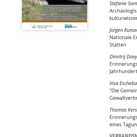
Stefanie Sa
Archäologis
kulturwisse
Jürgen Kuno
Nationale E
Stätten
Dimitrij Dav
Erinnerungs
Jahrhundert
Insa Escheba
"Die Gemein
Gewaltverb
Thomas Kers
Erinnerungs
eines Tagu
VERBANDS