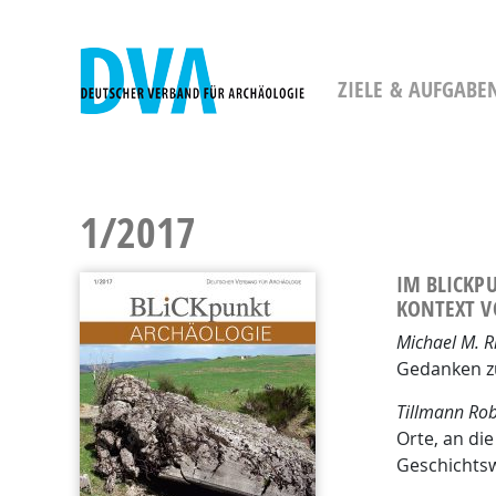
DVA - Deutscher Verband für Archäolog
ZIELE & AUFGABE
1/2017
IM BLICKP
KONTEXT V
Michael M. R
Gedanken z
Tillmann Ro
Orte, an di
Geschichtsw