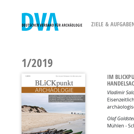
DVA - Deutscher Verband für Archäolog
ZIELE & AUFGABE
1/2019
IM BLICKP
HANDELSAC
Vladimir Sal
Eisenzeitli
archäologi
Olaf Goldste
Mühlen - S