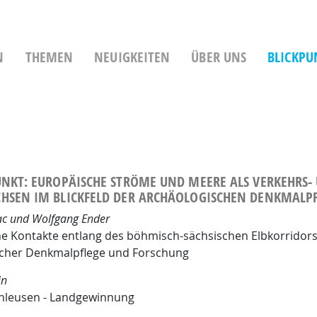
ie
N
THEMEN
NEUIGKEITEN
ÜBER UNS
BLICKPU
UNKT: EUROPÄISCHE STRÖME UND MEERE ALS VERKEHRS-
HSEN IM BLICKFELD DER ARCHÄOLOGISCHEN DENKMALP
ac und Wolfgang Ender
che Kontakte entlang des böhmisch-sächsischen Elbkorridors
scher Denkmalpflege und Forschung
in
chleusen - Landgewinnung