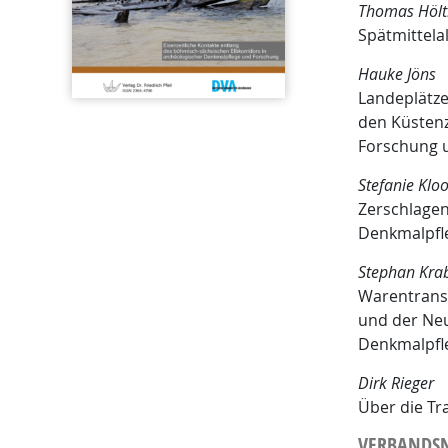
Thomas Hölt
Spätmittela
Hauke Jöns
Landeplätze
den Küstenz
Forschung 
Stefanie Klo
Zerschlagen
Denkmalpfle
Stephan Kra
Warentransp
und der Neu
Denkmalpfl
Dirk Rieger
Über die Tra
VERBANDS