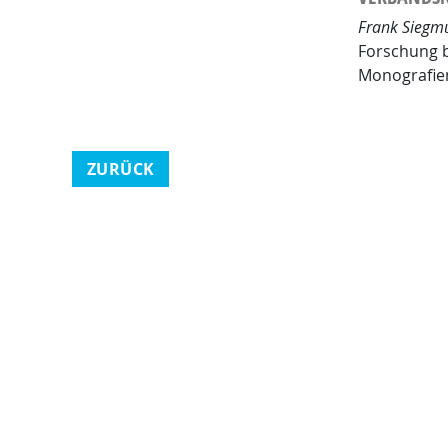
Frank Siegmu
Forschung b
Monografien
ZURÜCK