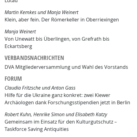
Lütau
M
artin
K
emkes
und M
anja
W
einert
Klein, aber fein. Der Römerkeller in Oberriexingen
Manja Weinert
Von Unewatt bis Überlingen, von Grefrath bis
Eckartsberg
VERBANDSNACHRICHTEN
DVA Mitgliederversammlung und Wahl des Vorstands
FORUM
Claudia Fritzsche und Anton Gass
Hilfe für die Ukraine ganz konkret: zwei Kiewer
Archäologen dank Forschungsstipendien jetzt in Berlin
R
obert
K
uhn
, H
enrike
S
imon
und E
lisabeth
K
atzy
Gemeinsam im Einsatz für den Kulturgutschutz –
Taskforce Saving Antiquities