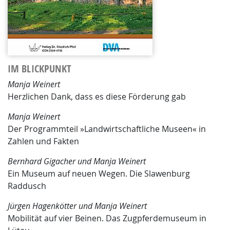
IM BLICKPUNKT
Manja Weinert
Herzlichen Dank, dass es diese Förderung gab
Manja Weinert
Der Programmteil »Landwirtschaftliche Museen« in
Zahlen und Fakten
B
ernhard
G
igacher
und M
anja
W
einert
Ein Museum auf neuen Wegen. Die Slawenburg
Raddusch
J
ürgen
H
agenkötter
und M
anja
W
einert
Mobilität auf vier Beinen. Das Zugpferdemuseum in